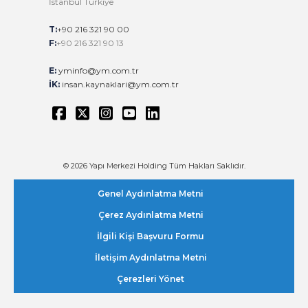
İstanbul Türkiye
T:
+90 216 321 90 00
F:
+90 216 321 90 13
E:
yminfo@ym.com.tr
İK:
insan.kaynaklari@ym.com.tr
© 2026 Yapı Merkezi Holding Tüm Hakları Saklıdır.
Genel Aydınlatma Metni
Çerez Aydınlatma Metni
İlgili Kişi Başvuru Formu
İletişim Aydınlatma Metni
Çerezleri Yönet