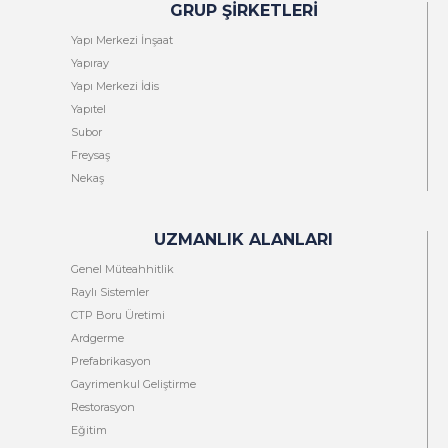
GRUP ŞIRKETLERI
Yapı Merkezi İnşaat
Yapıray
Yapı Merkezi İdis
Yapıtel
Subor
Freysaş
Nekaş
UZMANLIK ALANLARI
Genel Müteahhitlik
Raylı Sistemler
CTP Boru Üretimi
Ardgerme
Prefabrikasyon
Gayrimenkul Geliştirme
Restorasyon
Eğitim