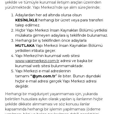
şekilde ve tümüyle kurumsal iletişim araçları üzerinden
yürütmektedir. Yapı Merkezi’nde işe alım süreçlerinde;
Adaylardan her ad altında olursa olsun
KESİNLİKLE
herhangi bir ücret veya para transferi
talep edilmez.
Hiçbir Yapı Merkezi İnsan Kaynakları Bölümü yetkilisi
mülakata girmeyen adaylara iş teklifinde bulunamaz.
Herhangi bir iş teklifinden önce adaylarla
MUTLAKA
Yapı Merkezi İnsan Kaynakları Bölümü
yetkilileri irtibata geçer.
Yapı Merkezi’nin kurumsal web sitesi
www.yapimerkezi.com.tr
adresi ve başka bir
kurumsal web sitesi bulunmamaktadır.
Yapı Merkezi e-mail adreslerinin
tamamı
“@ym.com.tr
” ile biter. Bunun dışındaki
hiçbir e-mail adresi gerçek Yapı Merkezi adresi
değildir.
Herhangi bir mağduriyet yaşanmaması için, yukarıda
belirtilen hususlara aykırı olarak yapılan iş ilanlarının hiçbir
şekilde dikkate alınmaması ve söz konusu ilanlar
kapsamında herhangi bir işlemin yapılmaması (ödeme