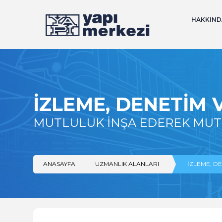
HAKKIND
İZLEME, DENETIM V
MUTLULUK İNŞA EDEREK MU
ANASAYFA
UZMANLIK ALANLARI
İZLEME, DE