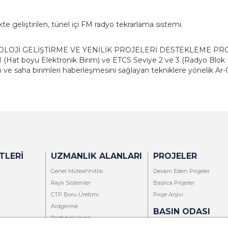
ikte geliştirilen, tünel içi FM radyo tekrarlama sistemi.
LOJİ GELİŞTİRME VE YENİLİK PROJELERİ DESTEKLEME PROG
(Hat boyu Elektronik Birim) ve ETCS Seviye 2 ve 3 (Radyo Blok M
ve saha birimleri haberleşmesini sağlayan tekniklere yönelik Ar-G
TLERI
UZMANLIK ALANLARI
PROJELER
Genel Müteahhitlik
Devam Eden Projeler
Raylı Sistemler
Başlıca Projeler
CTP Boru Üretimi
Proje Arşivi
Ardgerme
BASIN ODASI
Prefabrikasyon
Basın Bültenleri