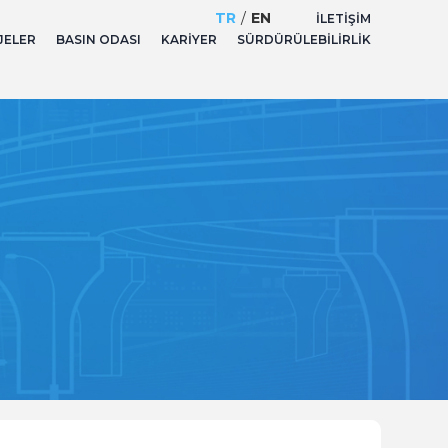
TR
/
EN
İLETIŞIM
JELER
BASIN ODASI
KARIYER
SÜRDÜRÜLEBILIRLIK