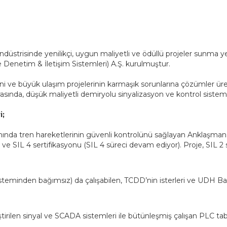
endüstrisinde yenilikçi, uygun maliyetli ve ödüllü projeler sunma 
 Denetim & İletişim Sistemleri) A.Ş. kurulmuştur.
sini ve büyük ulaşım projelerinin karmaşık sorunlarına çözümler 
sında, düşük maliyetli demiryolu sinyalizasyon ve kontrol sistemle
i;
nda tren hareketlerinin güvenli kontrolünü sağlayan Anklaşman Si
) ve SIL 4 sertifikasyonu (SIL 4 süreci devam ediyor). Proje, SIL 2
eminden bağımsız) da çalışabilen, TCDD’nin isterleri ve UDH B
rilen sinyal ve SCADA sistemleri ile bütünleşmiş çalışan PLC tabanlı