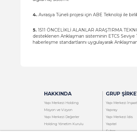
4.
Avrasya Tüneli projesi için ABE Teknoloji ile birl
5.
1511 ÖNCELİKLİ ALANLAR ARAŞTIRMA TEKNO
desteklenen Anklaşman sisteminin ETCS Seviye 1 
haberleşme standartlarını uygulayarak Anklaşman 
HAKKINDA
GRUP ŞIRKE
Yapı Merkezi Holding
Yapı Merkezi İnşaat
Misyon ve Vizyon
Yapıray
Yapı Merkezi Değerler
Yapı Merkezi İdis
Holding Yönetim Kurulu
Yapıtel
Subor