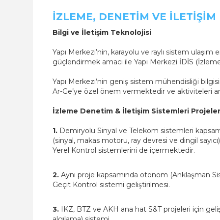
İZLEME, DENETIM VE İLETIŞIM
Bilgi ve İletişim Teknolojisi
Yapı Merkezi’nin, karayolu ve raylı sistem ulaşım 
güçlendirmek amacı ile Yapı Merkezi İDİS (İzleme
Yapı Merkezi’nin geniş sistem mühendisliği bilgi
Ar-Ge’ye özel önem vermektedir ve aktiviteleri ara
İzleme Denetim & İletişim Sistemleri Projeler
1.
Demiryolu Sinyal ve Telekom sistemleri kapsamı
(sinyal, makas motoru, ray devresi ve dingil sayıcı
Yerel Kontrol sistemlerini de içermektedir.
2.
Aynı proje kapsamında otonom (Anklaşman Sist
Geçit Kontrol sistemi geliştirilmesi.
3.
IKZ, BTZ ve AKH ana hat S&T projeleri için gelişti
algılama) sistemi.