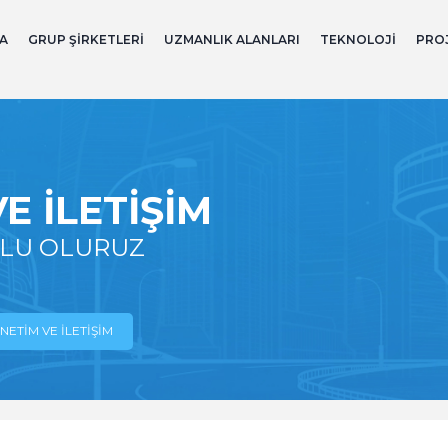
A
GRUP ŞIRKETLERI
UZMANLIK ALANLARI
TEKNOLOJI
PRO
E İLETIŞIM
TLU OLURUZ
NETIM VE İLETIŞIM