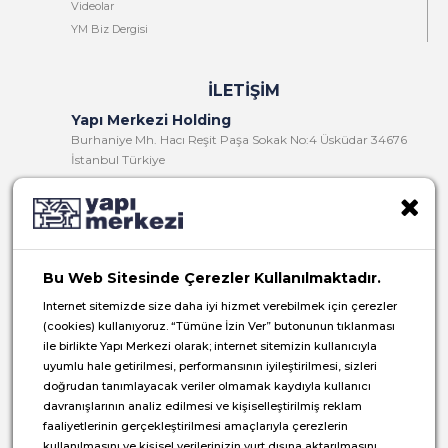
Videolar
YM Biz Dergisi
İLETIŞIM
Yapı Merkezi Holding
Burhaniye Mh. Hacı Reşit Paşa Sokak No:4 Üsküdar 34676
İstanbul Türkiye
T:
+90 216 321 90 00
F:
+90 216 321 90 13
E:
yminfo@ym.com.tr
Bu Web Sitesinde Çerezler Kullanılmaktadır.
İK:
insan.kaynaklari@ym.com.tr
Internet sitemizde size daha iyi hizmet verebilmek için çerezler
(cookies) kullanıyoruz. “Tümüne İzin Ver” butonunun tıklanması
ile birlikte Yapı Merkezi olarak; internet sitemizin kullanıcıyla
uyumlu hale getirilmesi, performansının iyileştirilmesi, sizleri
doğrudan tanımlayacak veriler olmamak kaydıyla kullanıcı
© 2026 Yapı Merkezi Holding Tüm Hakları Saklıdır.
davranışlarının analiz edilmesi ve kişiselleştirilmiş reklam
faaliyetlerinin gerçekleştirilmesi amaçlarıyla çerezlerin
Genel Aydınlatma Metni
kullanılmasını ve kişisel verilerinizin yurt dışına aktarılmasını