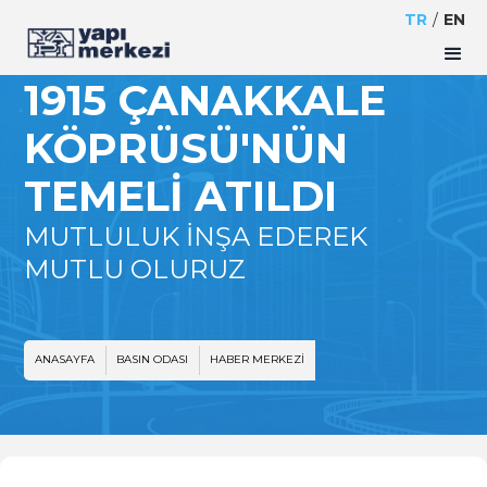
TR
/
EN
1915 ÇANAKKALE
KÖPRÜSÜ'NÜN
TEMELI ATILDI
MUTLULUK İNŞA EDEREK
MUTLU OLURUZ
ANASAYFA
BASIN ODASI
HABER MERKEZI