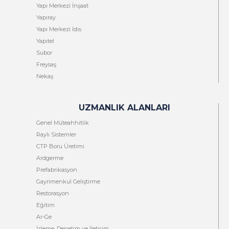
Yapı Merkezi İnşaat
Yapıray
Yapı Merkezi İdis
Yapıtel
Subor
Freysaş
Nekaş
UZMANLIK ALANLARI
Genel Müteahhitlik
Raylı Sistemler
CTP Boru Üretimi
Ardgerme
Prefabrikasyon
Gayrimenkul Geliştirme
Restorasyon
Eğitim
Ar-Ge
İzleme, Denetim ve İletişim