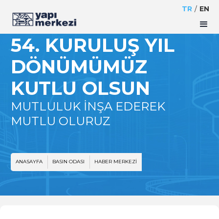
TR
/
EN
54. KURULUŞ YIL
DÖNÜMÜMÜZ
KUTLU OLSUN
MUTLULUK İNŞA EDEREK
MUTLU OLURUZ
ANASAYFA
BASIN ODASI
HABER MERKEZI