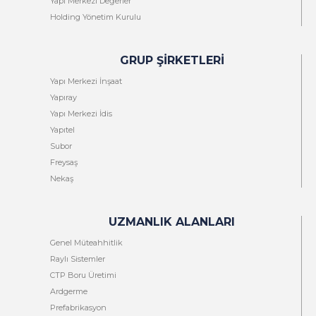
Yapı Merkezi Değerler
Holding Yönetim Kurulu
GRUP ŞIRKETLERI
Yapı Merkezi İnşaat
Yapıray
Yapı Merkezi İdis
Yapıtel
Subor
Freysaş
Nekaş
UZMANLIK ALANLARI
Genel Müteahhitlik
Raylı Sistemler
CTP Boru Üretimi
Ardgerme
Prefabrikasyon