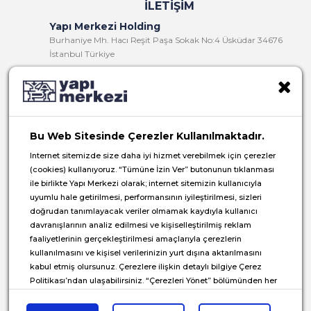
İLETIŞIM
Yapı Merkezi Holding
Burhaniye Mh. Hacı Reşit Paşa Sokak No:4 Üsküdar 34676
İstanbul Türkiye
T:
+90 216 321 90 00
F:
+90 216 321 90 13
E:
yminfo@ym.com.tr
Bu Web Sitesinde Çerezler Kullanılmaktadır.
İK:
insan.kaynaklari@ym.com.tr
Internet sitemizde size daha iyi hizmet verebilmek için çerezler
(cookies) kullanıyoruz. “Tümüne İzin Ver” butonunun tıklanması
ile birlikte Yapı Merkezi olarak; internet sitemizin kullanıcıyla
uyumlu hale getirilmesi, performansının iyileştirilmesi, sizleri
doğrudan tanımlayacak veriler olmamak kaydıyla kullanıcı
© 2026 Yapı Merkezi Holding Tüm Hakları Saklıdır.
davranışlarının analiz edilmesi ve kişiselleştirilmiş reklam
faaliyetlerinin gerçekleştirilmesi amaçlarıyla çerezlerin
Genel Aydınlatma Metni
kullanılmasını ve kişisel verilerinizin yurt dışına aktarılmasını
kabul etmiş olursunuz. Çerezlere ilişkin detaylı bilgiye Çerez
Çerez Aydınlatma Metni
Politikası’ndan ulaşabilirsiniz. “Çerezleri Yönet” bölümünden her
İlgili Kişi Başvuru Formu
zaman tercihlerinizi yönetebilirsiniz.