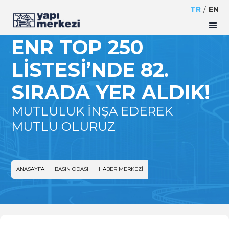
TR
/
EN
ENR TOP 250
LISTESI’NDE 82.
SIRADA YER ALDIK!
MUTLULUK İNŞA EDEREK
MUTLU OLURUZ
ANASAYFA
BASIN ODASI
HABER MERKEZI