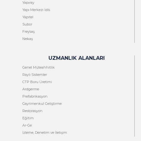
Yapıray
Yapı Merkezi İdis
Yapıtel
Subor
Freysaş
Nekaş
UZMANLIK ALANLARI
Genel Müteahhitlik
Raylı Sistemler
CTP Boru Üretimi
Ardgerme
Prefabrikasyon
Gayrimenkul Geliştirme
Restorasyon
Eğitim
Ar-Ge
İzleme, Denetim ve İletişim