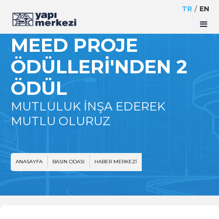
HARAMAIN HIZLI
TR
/
EN
TREN PROJESI'NE
MEED PROJE
ÖDÜLLERI'NDEN 2
ÖDÜL
MUTLULUK İNŞA EDEREK
MUTLU OLURUZ
ANASAYFA
BASIN ODASI
HABER MERKEZI