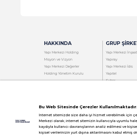
HAKKINDA
GRUP ŞIRKE
Yapı Merkezi Holding
Yapı Merkezi İnşaat
Misyon ve Vizyon
Yapıray
Yapı Merkezi Değerler
Yapı Merkezi İdis
Holding Yönetim Kurulu
Yapıtel
Subor
Freysaş
Nekaş
Bu Web Sitesinde Çerezler Kullanılmaktadır
Internet sitemizde size daha iyi hizmet verebilmek için çe
Merkezi olarak; internet sitemizin kullanıcıyla uyumlu hal
kaydıyla kullanıcı davranışlarının analiz edilmesi ve kişise
kişisel verilerinizin yurt dışına aktarılmasını kabul etmiş o