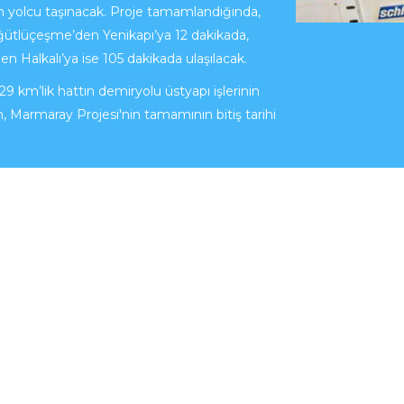
bin yolcu taşınacak. Proje tamamlandığında,
öğütlüçeşme’den Yenikapı’ya 12 dakikada,
 Halkalı’ya ise 105 dakikada ulaşılacak.
9 km’lik hattın demiryolu üstyapı işlerinin
ken, Marmaray Projesi'nin tamamının bitiş tarihi