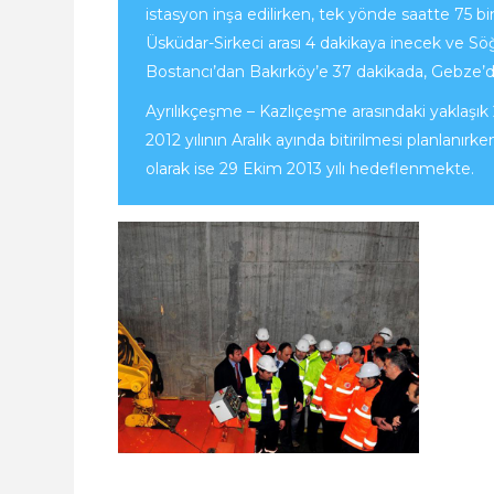
istasyon inşa edilirken, tek yönde saatte 75 
Üsküdar-Sirkeci arası 4 dakikaya inecek ve S
Bostancı’dan Bakırköy’e 37 dakikada, Gebze’den
Ayrılıkçeşme – Kazlıçeşme arasındaki yaklaşık 2
2012 yılının Aralık ayında bitirilmesi planlanır
olarak ise 29 Ekim 2013 yılı hedeflenmekte.