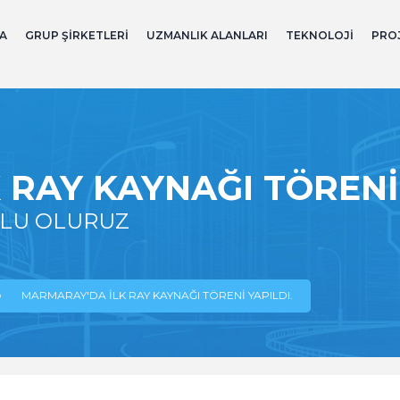
A
GRUP ŞIRKETLERI
UZMANLIK ALANLARI
TEKNOLOJI
PRO
RAY KAYNAĞI TÖRENI 
TLU OLURUZ
MARMARAY'DA İLK RAY KAYNAĞI TÖRENI YAPILDI.