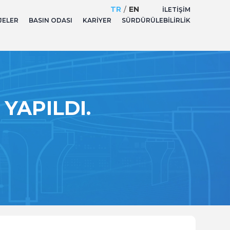
TR
/
EN
İLETIŞIM
JELER
BASIN ODASI
KARIYER
SÜRDÜRÜLEBILIRLIK
YAPILDI.