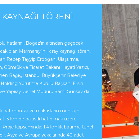
 KAYNAĞI TÖRENI
olu hatlarını, Boğaz’ın altından geçecek
acak olan Marmaray’ın ilk ray kaynağı töreni,
akan Recep Tayyip Erdoğan, Ulaştırma,
m, Gümrük ve Ticaret Bakanı Hayati Yazıcı,
en Bağış, İstanbul Büyükşehir Belediye
zi Holding Yürütme Kurulu Başkanı Ersin
u ve Yapıray Genel Müdürü Sami Günsav da
tlı hat montajı ve makasların montajını
t, 3 km de balastlı hat olmak üzere
Proje kapsamında; 1,4 km’lik batırma tünel
dır. Asya ve Avrupa yakalarında 40 adet