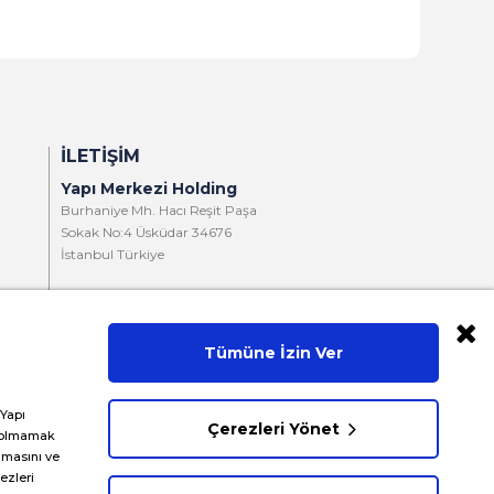
İLETIŞIM
Yapı Merkezi Holding
Burhaniye Mh. Hacı Reşit Paşa
Sokak No:4 Üsküdar 34676
İstanbul Türkiye
T:
+90 216 321 90 00
F:
+90 216 321 90 13
Tümüne İzin Ver
E:
yminfo@ym.com.tr
İK:
insan.kaynaklari@ym.com.tr
 Yapı
Çerezleri Yönet
er olmamak
ılmasını ve
ezleri