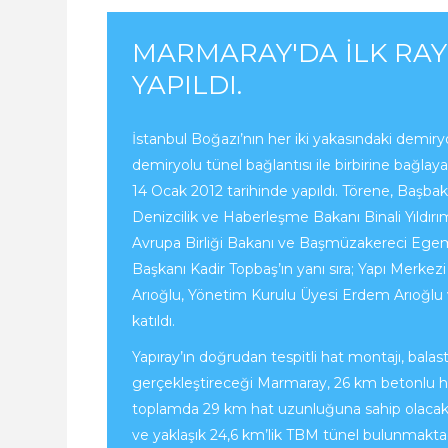
MARMARAY'DA İLK RAY
YAPILDI.
İstanbul Boğazı’nın her iki yakasındaki demiry
demiryolu tünel bağlantısı ile birbirine bağlay
14 Ocak 2012 tarihinde yapıldı. Törene, Başb
Denizcilik ve Haberleşme Bakanı Binali Yıldırı
Avrupa Birliği Bakanı ve Başmüzakereci Egem
Başkanı Kadir Topbaş’ın yanı sıra; Yapı Merke
Arıoğlu, Yönetim Kurulu Üyesi Erdem Arıoğl
katıldı.
Yapıray’ın doğrudan tespitli hat montajı, balas
gerçekleştireceği Marmaray, 26 km betonlu ha
toplamda 29 km hat uzunluğuna sahip olacak. 
ve yaklaşık 24,6 km’lik TBM tünel bulunmakta