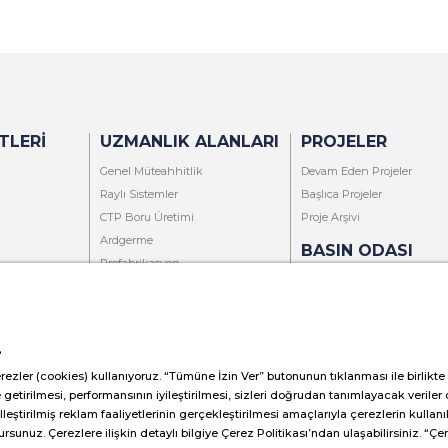
TLERI
UZMANLIK ALANLARI
PROJELER
Genel Müteahhitlik
Devam Eden Projeler
Raylı Sistemler
Başlıca Projeler
CTP Boru Üretimi
Proje Arşivi
Ardgerme
BASIN ODASI
Prefabrikasyon
Basın Bültenleri
Gayrimenkul Geliştirme
Haber Merkezi
Restorasyon
Kurum Kimliği
Eğitim
.
Videolar
Ar-Ge
YM Biz Dergisi
rezler (cookies) kullanıyoruz. “Tümüne İzin Ver” butonunun tıklanması ile birlikte
İzleme, Denetim ve İletişim
e getirilmesi, performansının iyileştirilmesi, sizleri doğrudan tanımlayacak veril
lleştirilmiş reklam faaliyetlerinin gerçekleştirilmesi amaçlarıyla çerezlerin kullan
lursunuz. Çerezlere ilişkin detaylı bilgiye Çerez Politikası’ndan ulaşabilirsiniz. “Çer