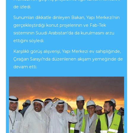
de izledi.
Sunumları dikkatle dinleyen Bakan, Yapı Merkezi’nin
gerçekleştirdiği konut projelerinin ve Fab-Tek
sisteminin Suudi Arabistan'da da kurulmasını arzu
ettiğini söyledi.
Karşılıklı görüş alışverişi, Yapı Merkezi ev sahipliğinde,
Çırağan Sarayı’nda düzenlenen akşam yemeğinde de
devam etti.