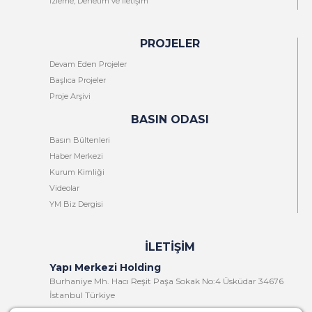
İzleme, Denetim ve İletişim
PROJELER
Devam Eden Projeler
Başlıca Projeler
Proje Arşivi
BASIN ODASI
Basın Bültenleri
Haber Merkezi
Kurum Kimliği
Videolar
YM Biz Dergisi
İLETIŞIM
Yapı Merkezi Holding
Burhaniye Mh. Hacı Reşit Paşa Sokak No:4 Üsküdar 34676
İstanbul Türkiye