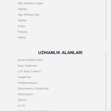
Yapı Merkezi İnşaat
Yapıray
Yapı Merkezi İdis
Yapıtel
Subor
Freysaş
Nekaş
UZMANLIK ALANLARI
Genel Müteahhitlik
Raylı Sistemler
CTP Boru Üretimi
Ardgerme
Prefabrikasyon
Gayrimenkul Geliştirme
Restorasyon
Eğitim
Ar-Ge