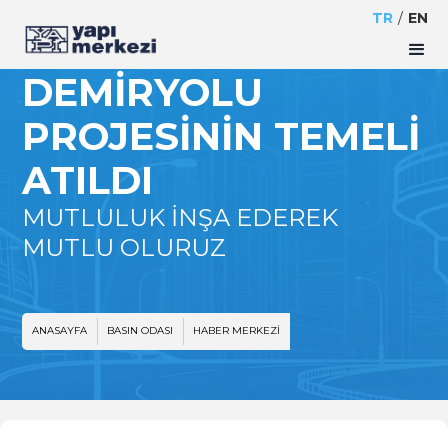
MOROGORO -
TR
/
EN
MAKUTUPORA
DEMIRYOLU
PROJESININ TEMELI
ATILDI
MUTLULUK İNŞA EDEREK
MUTLU OLURUZ
ANASAYFA
BASIN ODASI
HABER MERKEZI