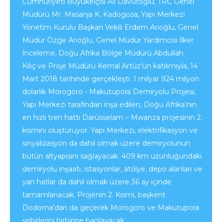
Cumhuriyeti Büyükelçisi Ali Davutoğlu, TRC Genel
Müdürü Mr. Masanja K. Kadogosa, Yapı Merkezi
Yönetim Kurulu Başkan Vekili Erdem Arıoğlu, Genel
Müdür Özge Arıoğlu, Genel Müdür Yardımcısı İlker
İnceleme, Doğu Afrika Bölge Müdürü Abdullah
Kılıç ve Proje Müdürü Kemal Artüz’ün katılımıyla, 14
Mart 2018 tarihinde gerçekleşti. 1 milyar 924 milyon
dolarlık Morogoro - Makutupora Demiryolu Projesi,
Yapı Merkezi tarafından inşa edilen, Doğu Afrika’nın
en hızlı tren hattı Darüsselam – Mwanza projesinin 2.
kısmını oluşturuyor. Yapı Merkezi, elektrifikasyon ve
sinyalizasyon da dahil olmak üzere demiryolunun
bütün altyapısını sağlayacak. 409 km uzunluğundaki
demiryolu inşaatı, istasyonlar, atölye, depo alanları ve
yan hatlar da dahil olmak üzere 36 ay içinde
tamamlanacak. Projenin 2. Kısmı, başkent
Dodoma’dan da geçerek Morogoro ve Makutupora
şehirlerini birbirine bağlayacak.