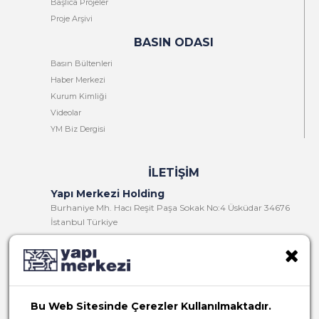
Başlıca Projeler
Proje Arşivi
BASIN ODASI
Basın Bültenleri
Haber Merkezi
Kurum Kimliği
Videolar
YM Biz Dergisi
İLETIŞIM
Yapı Merkezi Holding
Burhaniye Mh. Hacı Reşit Paşa Sokak No:4 Üsküdar 34676
İstanbul Türkiye
T:
+90 216 321 90 00
F:
+90 216 321 90 13
E:
yminfo@ym.com.tr
Bu Web Sitesinde Çerezler Kullanılmaktadır.
İK:
insan.kaynaklari@ym.com.tr