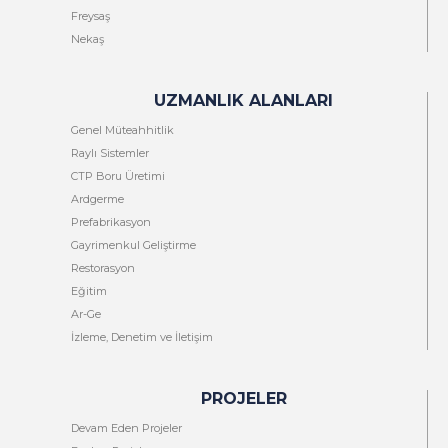
Freysaş
Nekaş
UZMANLIK ALANLARI
Genel Müteahhitlik
Raylı Sistemler
CTP Boru Üretimi
Ardgerme
Prefabrikasyon
Gayrimenkul Geliştirme
Restorasyon
Eğitim
Ar-Ge
İzleme, Denetim ve İletişim
PROJELER
Devam Eden Projeler