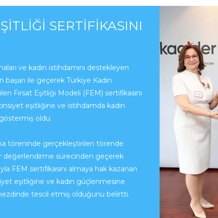
ŞITLIĞI SERTIFIKASINI
amaları ve kadın istihdamını destekleyen
n başarı ile geçerek Türkiye Kadın
en Fırsat Eşitliği Modeli (FEM) sertifikasını
insiyet eşitliğine ve istihdamda kadın
 göstermiş oldu.
a töreninde gerçekleştirilen törende
r değerlendirme sürecinden geçerek
ğıyla FEM sertifikasını almaya hak kazanan
siyet eşitliğine ve kadın güçlenmesine
ezdinde tescil etmiş olduğunu belirtti.