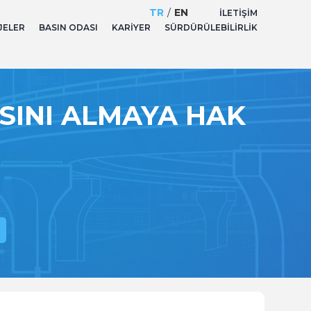
TR
/
EN
İLETIŞIM
JELER
BASIN ODASI
KARIYER
SÜRDÜRÜLEBILIRLIK
ASINI ALMAYA HAK