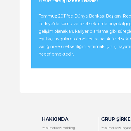
Fırsat Eşitliği Modeli Nedir?
Temmuz 2011'de Dünya Bankası Başkanı Robert Z
Türkiye'de kamu ve özel sektörde büyük ilgi gör
gelişim olanakları, kariyer planlama gibi süreçl
eşitlikçi uygulama örnekleri sunarak özel sek
varlığını ve üretkenliğini artırmak için iş hayat
hedeflemektedir.
HAKKINDA
GRUP ŞIRKE
Yapı Merkezi Holding
Yapı Merkezi İnşaat