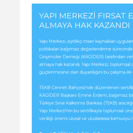
YAPI MERKEZI FIRSAT E
ALMAYA HAK KAZANDI
Yapı Merkezi, eşitlikçi insan kaynakları uygul
politikaları bağımsız değerlendirme sürecinde
Girişimciler Derneği (KAGİDER) tarafından veril
almaya hak kazandı. Yapı Merkezi, toplumsal c
güçlenmesine olan duyarlılığını bu çalışma ile
TSKB Cennet Bahçesi’nde düzenlenen sertifik
KAGİDER Başkanı Emine Erdem, bağımsız bi
Türkiye Sınai Kalkınma Bankası (TSKB) aracılı
Yapı Merkezi’nin bu sertifikayla toplumsal cin
verdiği önemi ulusal ve uluslararası kamuoyu n