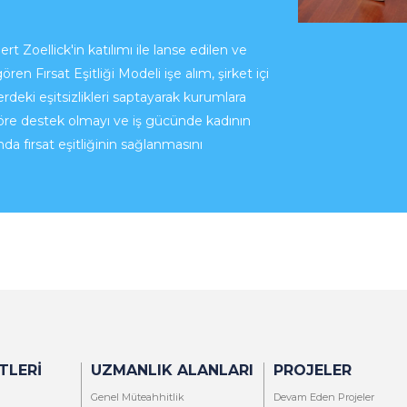
oellick'in katılımı ile lanse edilen ve
en Fırsat Eşitliği Modeli işe alım, şirket içi
erdeki eşitsizlikleri saptayarak kurumlara
töre destek olmayı ve iş gücünde kadının
ında fırsat eşitliğinin sağlanmasını
TLERI
UZMANLIK ALANLARI
PROJELER
Genel Müteahhitlik
Devam Eden Projeler