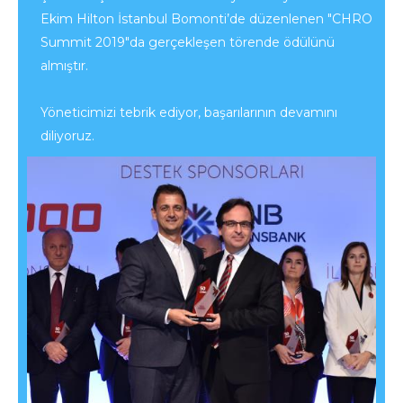
Ekim Hilton İstanbul Bomonti’de düzenlenen "CHRO
Summit 2019"da gerçekleşen törende ödülünü
almıştır.
Yöneticimizi tebrik ediyor, başarılarının devamını
diliyoruz.