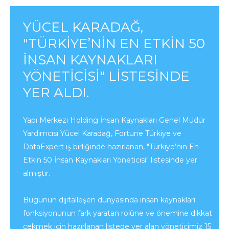
YÜCEL KARADAĞ,
"TÜRKIYE’NIN EN ETKIN 50
İNSAN KAYNAKLARI
YÖNETICISI" LISTESINDE
YER ALDI.
Yapı Merkezi Holding İnsan Kaynakları Genel Müdür
Yardımcısı Yücel Karadağ, Fortune Türkiye ve
DataExpert iş birliğinde hazırlanan, "Türkiye’nin En
Etkin 50 İnsan Kaynakları Yöneticisi" listesinde yer
almıştır.
Bugünün dijitalleşen dünyasında insan kaynakları
fonksiyonunun fark yaratan rolüne ve önemine dikkat
çekmek için hazırlanan listede yer alan yöneticimiz 15