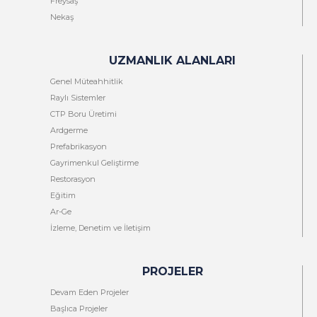
Freysaş
Nekaş
UZMANLIK ALANLARI
Genel Müteahhitlik
Raylı Sistemler
CTP Boru Üretimi
Ardgerme
Prefabrikasyon
Gayrimenkul Geliştirme
Restorasyon
Eğitim
Ar-Ge
İzleme, Denetim ve İletişim
PROJELER
Devam Eden Projeler
Başlıca Projeler