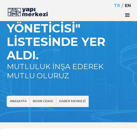
ETKIN 50 İNSAN
TR
/
EN
KAYNAKLARI
YÖNETICISI"
LISTESINDE YER
ALDI.
MUTLULUK İNŞA EDEREK
MUTLU OLURUZ
ANASAYFA
BASIN ODASI
HABER MERKEZI