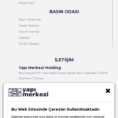
Proje Arşivi
BASIN ODASI
Basın Bültenleri
Haber Merkezi
Kurum Kimliği
Videolar
YM Biz Dergisi
İLETIŞIM
Yapı Merkezi Holding
Burhaniye Mh. Hacı Reşit Paşa Sokak No:4 Üsküdar 34676
İstanbul Türkiye
T:
+90 216 321 90 00
F:
+90 216 321 90 13
E:
yminfo@ym.com.tr
Bu Web Sitesinde Çerezler Kullanılmaktadır.
İK:
insan.kaynaklari@ym.com.tr
Internet sitemizde size daha iyi hizmet verebilmek için çerezler